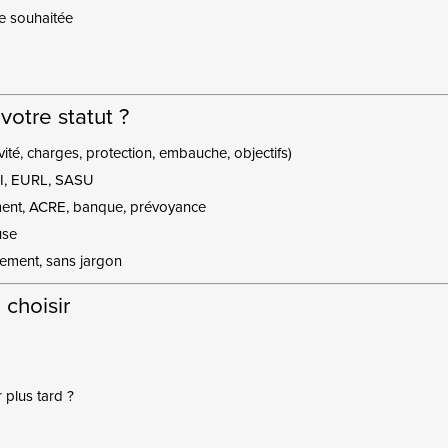
le souhaitée
votre statut ?
vité, charges, protection, embauche, objectifs)
, EI, EURL, SASU
ement, ACRE, banque, prévoyance
use
ement, sans jargon
choisir
 plus tard ?