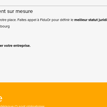
nt sur mesure
tre place. Faites appel à FiduOr pour définir le
meilleur statut jurid
sbourg
r votre entreprise.
e
érisque (*) sont obligatoires