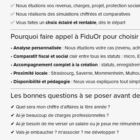
✅ Nous étudions vos revenus, charges, projet, protection socia
✅ Nous réalisons des simulations chiffrées et comparatives
✅ Vous faites un
choix éclairé et rentable
, dès le départ
Pourquoi faire appel à FiduOr pour choisir 
•
Analyse personnalisée
: Nous étudions votre cas (revenu, acti
•
Comparatif fiscal et social
clair entre tous les statuts : micro
•
Accompagnement complet à la création
: statuts, enregistr
•
Proximité locale
: Strasbourg, Saverne, Mommenheim, Mulho
•
Disponibilité et pédagogie
: Nous vous expliquons tout simpl
Les bonnes questions à se poser avant de 
✔ Quel sera mon chiffre d’affaires la 1ère année ?
✔ Ai-je beaucoup de charges professionnelles ?
✔ Ai-je besoin de me verser un salaire ou je peux me rémunérer
✔ Vais-je embaucher ? m’associer ? me développer ?