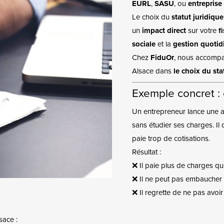
EURL
,
SASU
, ou
entreprise 
Le choix du
statut juridique
un
impact direct
sur votre
f
sociale
et la
gestion quotid
Chez
FiduOr
, nous accompa
Alsace dans
le choix du stat
Exemple concret : 
Un entrepreneur lance une act
sans étudier ses charges. I
paie trop de cotisations.
Résultat :
❌ Il paie plus de charges qu
❌ Il ne peut pas embaucher 
❌ Il regrette de ne pas avo
sace :