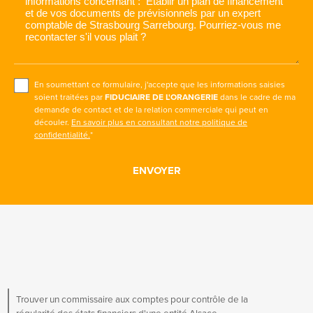
En soumettant ce formulaire, j'accepte que les informations saisies
soient traitées par
FIDUCIAIRE DE L'ORANGERIE
dans le cadre de ma
demande de contact et de la relation commerciale qui peut en
découler.
En savoir plus en consultant notre politique de
confidentialité.
*
Trouver un commissaire aux comptes pour contrôle de la
régularité des états financiers d'une entité Alsace