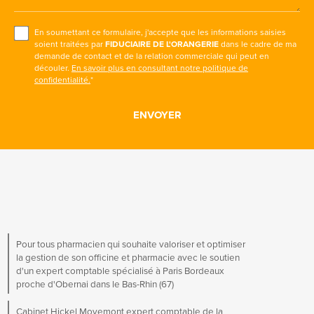
En soumettant ce formulaire, j'accepte que les informations saisies
soient traitées par
FIDUCIAIRE DE L'ORANGERIE
dans le cadre de ma
demande de contact et de la relation commerciale qui peut en
découler.
En savoir plus en consultant notre politique de
confidentialité.
*
Pour tous pharmacien qui souhaite valoriser et optimiser
la gestion de son officine et pharmacie avec le soutien
d'un expert comptable spécialisé à Paris Bordeaux
proche d'Obernai dans le Bas-Rhin (67)
Cabinet Hickel Moyemont expert comptable de la