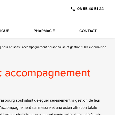
03 55 40 51 24
DIQUE
PHARMACIE
CONTACT
g pour artisans : accompagnement personnalisé et gestion 100% externalisée
s : accompagnement
asbourg souhaitant déléguer sereinement la gestion de leur
 d’accompagnement sur-mesure et une externalisation totale
ivi administratif tout en assurant conformité et sécurité fiscale.