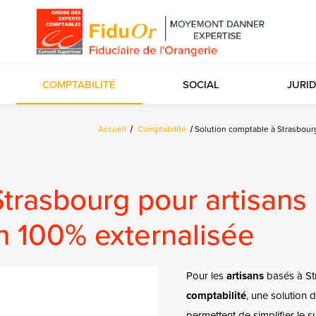
COMPTABILITÉ
SOCIAL
JURI
Accueil
Comptabilité
Solution comptable à Strasbour
Strasbourg pour artisan
n 100% externalisée
Pour les
artisans
basés à Str
comptabilité
, une solution
permettent de simplifier le su