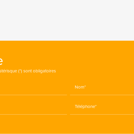
e
érisque (*) sont obligatoires
Nom*
Téléphone*