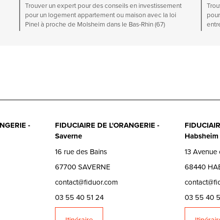
Trouver un expert pour des conseils en investissement
Trou
pour un logement appartement ou maison avec la loi
pour
Pinel à proche de Molsheim dans le Bas-Rhin (67)
entr
NGERIE -
FIDUCIAIRE DE L'ORANGERIE -
FIDUCIAIR
Saverne
Habsheim
16 rue des Bains
13 Avenue 
67700 SAVERNE
68440 HA
contact@fiduor.com
contact@fi
03 55 40 51 24
03 55 40 5
Itinéraire
Itinérair