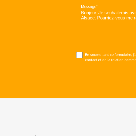
Message*
En soumettant ce formulaire, j'
contact et de la relation comme