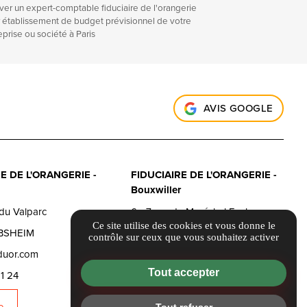
ver un expert-comptable fiduciaire de l'orangerie
 établissement de budget prévisionnel de votre
eprise ou société à Paris
AVIS GOOGLE
E DE L'ORANGERIE -
FIDUCIAIRE DE L'ORANGERIE -
Bouxwiller
du Valparc
6 - 7 rue du Maréchal Foch
Ce site utilise des cookies et vous donne le
BSHEIM
67330 BOUXWILLER
contrôle sur ceux que vous souhaitez activer
duor.com
contact@fiduor.com
Tout accepter
1 24
03 55 40 51 24
e
Itinéraire